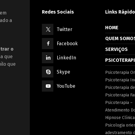
Redes Sociais
Links Rápido
 em
iado a
HOME
Twitter
QUEM SOMO
Facebook
trar o
SERVIÇOS
ma que
LinkedIn
PSICOTERAP
ilo que
Skype
Psicoterapia On
Psicoterapia In
YouTube
Psicoterapia de
Psicoterapia Fa
Psicoterapia –
Atendimento Do
Hipnose Clínica
Psicologia orie
adestramento 