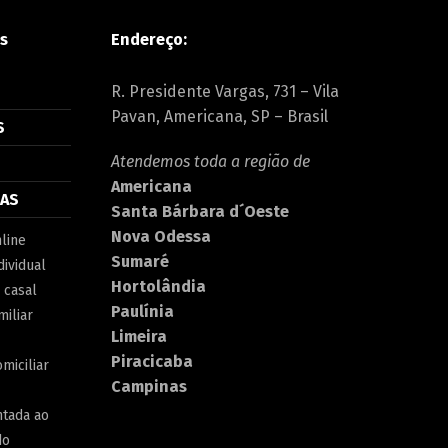
s
Endereço:
R. Presidente Vargas, 731 – Vila
Pavan, Americana, SP – Brasil
S
Atendemos toda a região de
Americana
IAS
Santa Bárbara d´Oeste
Nova Odessa
line
Sumaré
dividual
Hortolândia
 casal
Paulínia
miliar
Limeira
Piracicaba
miciliar
Campinas
ntada ao
do